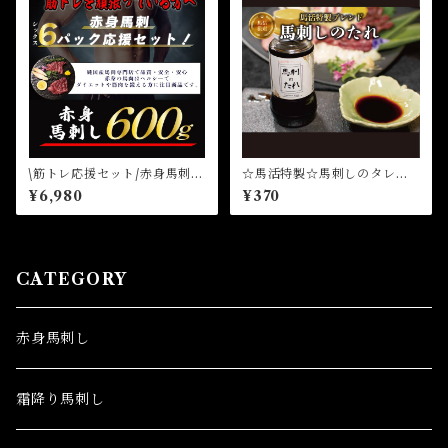
\筋トレ応援セット/赤身馬刺し
☆馬活特製☆馬刺しのタレ☆
６パックセット600g 国産馬
ニンニク風味
¥6,980
¥370
刺し 赤身馬刺し 熊本県産
馬刺し 純国産馬刺し
CATEGORY
赤身馬刺し
霜降り馬刺し