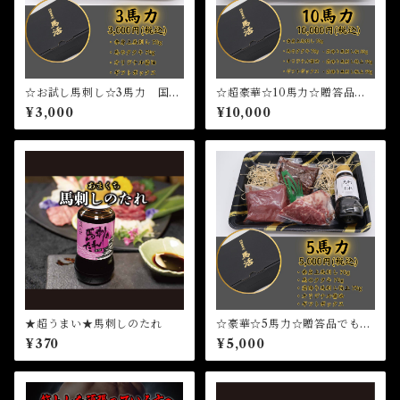
☆お試し馬刺し☆3馬力 国産
☆超豪華☆10馬力☆贈答品で
馬刺し 赤身馬刺し 熊本県
も大活躍☆国産馬刺し 赤身
¥3,000
¥10,000
産馬刺し 純国産馬刺し
馬刺し 熊本県産馬刺し 純
国産馬刺し
★超うまい★馬刺しのたれ
☆豪華☆5馬力☆贈答品でも大
活躍☆国産馬刺し 赤身馬刺
¥370
¥5,000
し 熊本県産馬刺し 純国産
馬刺し