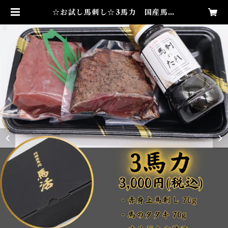
☆お試し馬刺し☆3馬力 国産馬刺
し 赤身馬刺し 熊本県産馬刺し
純国産馬刺し | 馬肉専門店 馬活