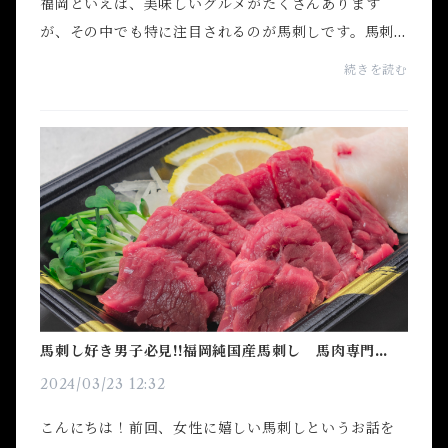
福岡といえば、美味しいグルメがたくさんあります
が、その中でも特に注目されるのが馬刺しです。馬刺
しは、赤身の旨味と柔らかな食感が楽しめる料理で、
続きを読む
福岡では観光客や地元の人々に愛されています。今回
は、福...
馬刺し好き男子必見!!福岡純国産馬刺し 馬肉専門店馬
活
2024/03/23 12:32
こんにちは！前回、女性に嬉しい馬刺しというお話を