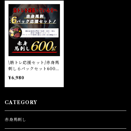
\筋トレ応援セット/赤身馬
刺し６パックセット600g
国産馬刺し 赤身馬刺
¥6,980
し 熊本県産馬刺し 純国
産馬刺し
CATEGORY
赤身馬刺し