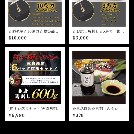
☆超豪華☆10馬力☆贈答品で
☆お試し馬刺し☆3馬力 国産
も大活躍☆国産馬刺し 赤身
馬刺し 赤身馬刺し 熊本県
¥10,000
¥3,000
馬刺し 熊本県産馬刺し 純
産馬刺し 純国産馬刺し
国産馬刺し
\筋トレ応援セット/赤身馬刺し
☆馬活特製☆馬刺しのタレ☆
６パックセット600g 国産馬
ニンニク風味
¥6,980
¥370
刺し 赤身馬刺し 熊本県産
馬刺し 純国産馬刺し