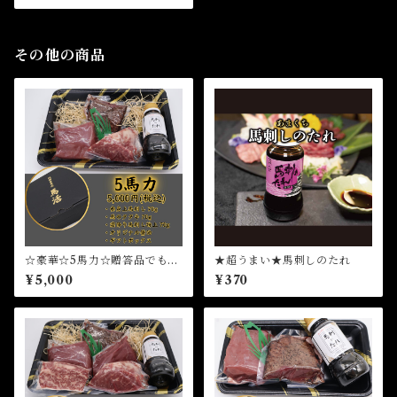
馬刺し 純国産馬刺し
その他の商品
☆豪華☆5馬力☆贈答品でも大
★超うまい★馬刺しのたれ
活躍☆国産馬刺し 赤身馬刺
¥5,000
¥370
し 熊本県産馬刺し 純国産
馬刺し