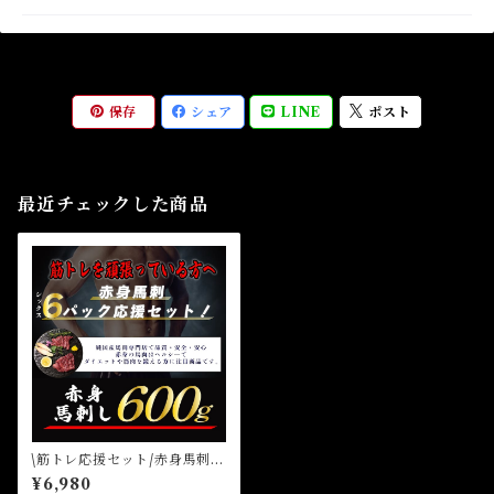
保存
シェア
LINE
ポスト
最近チェックした商品
\筋トレ応援セット/赤身馬刺し
６パックセット600g 国産馬
¥6,980
刺し 赤身馬刺し 熊本県産