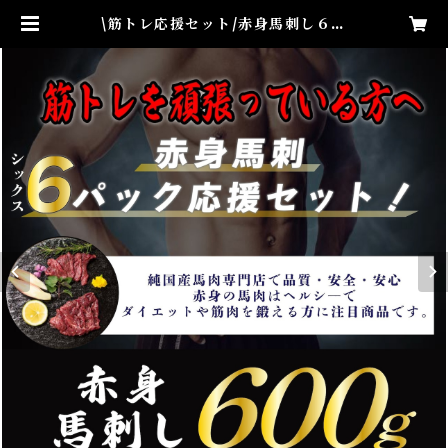
\筋トレ応援セット/赤身馬刺し６パ
ックセット600g 国産馬刺し 赤
身馬刺し 熊本県産馬刺し 純国産
馬刺し | 馬肉専門店 馬活