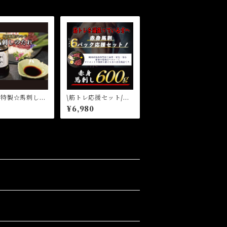
活特製☆馬刺しの
\筋トレ応援セット/赤
☆ニンニク風味
身馬刺し６パックセッ
0
¥6,980
ト600g 国産馬刺
し 赤身馬刺し 熊本
県産馬刺し 純国産馬
刺し