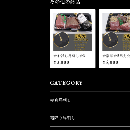
その他の商品
☆お試し馬刺し☆3馬
☆豪華☆5馬力
力 国産馬刺し 赤身
品でも大活躍☆
¥3,000
¥5,000
馬刺し 熊本県産馬刺
刺し 赤身馬刺
し 純国産馬刺し
本県産馬刺し 
馬刺し
CATEGORY
赤身馬刺し
霜降り馬刺し