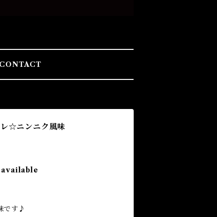
CONTACT
タレ☆ニンニク風味
 available
味です♪