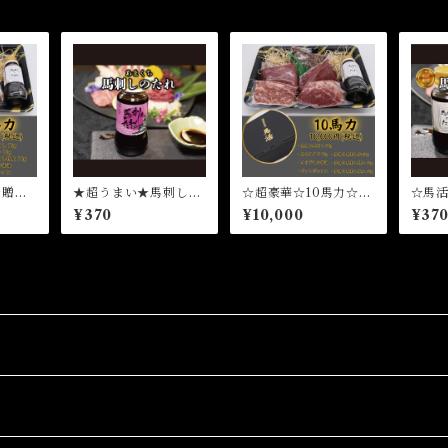
☆贈答
★超うまい★馬刺しの
☆超豪華☆10馬力☆贈
☆馬
国産馬
たれ
答品でも大活躍☆国産
タレ
¥370
¥10,000
¥37
し 熊
馬刺し 赤身馬刺し
純国産
熊本県産馬刺し 純国
産馬刺し