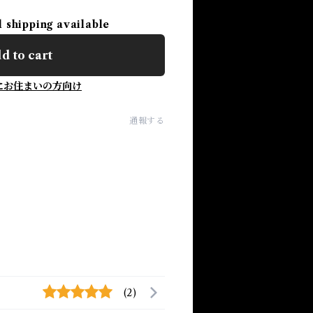
l shipping available
d to cart
にお住まいの方向け
通報する
(2)